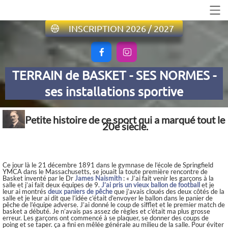
INSCRIPTION 2026 / 2027


TERRAIN de BASKET - SES NORMES -
ses installations sportive
Petite histoire de ce sport qui a marqué tout le
20e siècle.
Ce jour là le 21 décembre 1891 dans le gymnase de l’école de Springfield
YMCA dans le Massachusetts, se jouait la toute première rencontre de
Basket inventé par le Dr
James Naismith
: « J’ai fait venir les garçons à la
salle et j’ai fait deux équipes de 9.
J’ai pris un vieux ballon de football
et je
leur ai montrés
deux paniers de pêche
que j’avais cloués des deux côtés de la
salle et je leur ai dit que l’idée c’était d’envoyer le ballon dans le panier de
pêche de l’équipe adverse. J’ai donné le coup de sifflet et le premier match de
basket a débuté. Je n’avais pas assez de règles et c’était ma plus grosse
erreur. Les garçons ont commencé à se plaquer, se donner des coups de
poing et se taper. ça a fini en mêlée générale au milieu de la salle. Pour éviter