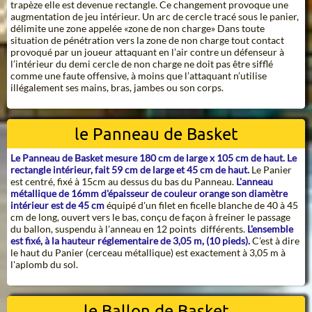
trapèze elle est devenue rectangle. Ce changement provoque une
augmentation de jeu intérieur. Un arc de cercle tracé sous le panier,
délimite une zone appelée «zone de non charge» Dans toute
situation de pénétration vers la zone de non charge tout contact
provoqué par un joueur attaquant en l’air contre un défenseur à
l’intérieur du demi cercle de non charge ne doit pas être sifflé
comme une faute offensive, à moins que l’attaquant n’utilise
illégalement ses mains, bras, jambes ou son corps.
le Panneau de Basket
Le Panneau de Basket mesure 180 cm de large x 105 cm de haut.
Le
rectangle intérieur, fait 59 cm de large et 45 cm de haut.
Le Panier
est centré, fixé à 15cm au dessus du bas du Panneau.
L'anneau
métallique de 16mm d'épaisseur de couleur orange son diamètre
intérieur est de 45 cm
équipé d'un filet en ficelle blanche de 40 à 45
cm de long, ouvert vers le bas, conçu de façon à freiner le passage
du ballon, suspendu à l'anneau en 12 points différents.
L'ensemble
est fixé, à la hauteur réglementaire de 3,05 m, (10 pieds).
C’est à dire
le haut du Panier (cerceau métallique) est exactement à 3,05 m à
l'aplomb du sol.
le Ballon de Basket